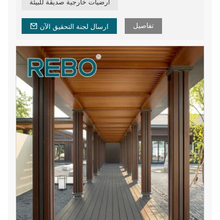
الشهادات:
أرضيات خارجية صديقة للبيئة
ايزو 19001، ايزو 14001، اس جي اس، انترتك، إي بي إتش،
يعلو
تفاصيل
ارسال لجنة التحقيق الآن
أرضيات سطح من الخيزران مقاومة للحريق بلون طبيعي،
أرضيات من الخيزران المزخرفة عالية الجودة المقاومة للماء.
أرضيات سطح الخيزران هي بديل طبيعي ممتاز للخشب
والبلاستيك بسبب متانتها العالية وقوتها وخضرتها وفترة نموها
السريعة وخصائص أخرى.