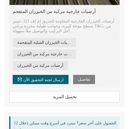
أرضيات خارجية مركبة من الخيزران المتفحم
أرضيات الخيزران الخارجية المقاومة للحريق إم إف 321، تتميز
بسطح موجة كبيرة، وجوانب طولية محززة ورأس T&G، من
أجل التركيب والتوصيل معًا بسهولة.
أرضية خشبية مقاومة للماء من الخيزران، أرضية خشبية صديقة
للبيئة وخالية من الفورمالديهايد، معتمدة من مجلس رعاية
أرضيات الخيزران الصلبة المتفحمة
الغابات، مصنوعة من الخيزران بنسبة 100%. مادة أرضية خشبية
صديقة للبيئة وخضراء وفقًا للمعايير الأوروبية E1.
أرضيات خارجية مركبة من الخيزران
أرضيات الخيزران الهندسية عالية الكثافة للحديقة، والمنتزه،
وكشك الحديقة، والفناء، والشرفة، والبرجولة، والمناظر
الطبيعية، وما إلى ذلك. ريبو هي العلامة التجارية الراقية
أرضيات مركبة من الخيزران
المتخصصة في نشر ثقافة الخيزران التقليدية وتصميم المعيشة
المبتكرة
تفاصيل
ارسال لجنة التحقيق الآن
تحميل المزيد
الحصول على آخر سعر؟ سنرد في أسرع وقت ممكن (خلال 12