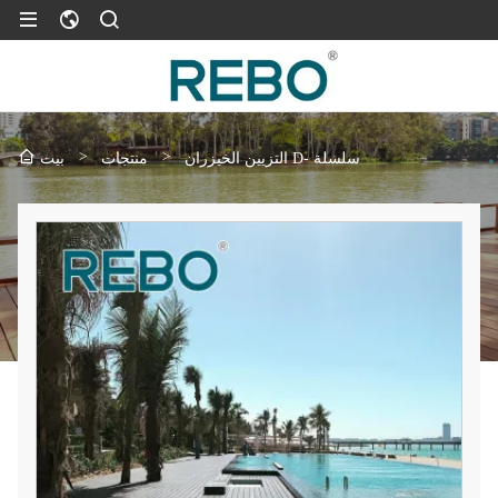
>
>
التزيين الخيزران D- سلسلة
منتجات
بيت