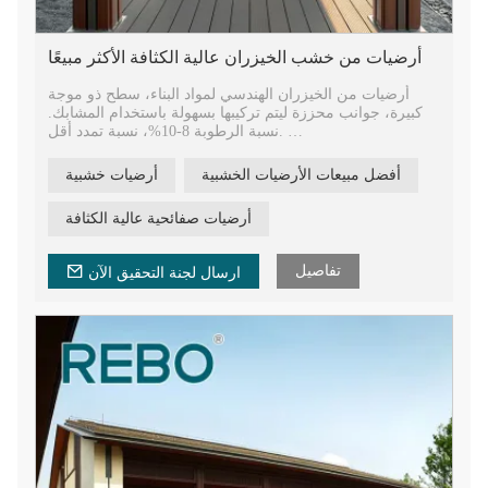
أرضيات من خشب الخيزران عالية الكثافة الأكثر مبيعًا
أرضيات من الخيزران الهندسي لمواد البناء، سطح ذو موجة
كبيرة، جوانب محززة ليتم تركيبها بسهولة باستخدام المشابك.
نسبة الرطوبة 8-10%، نسبة تمدد أقل.
أرضيات خارجية من الخيزران غير قابلة للتشوه، تتميز برأس
أفضل مبيعات الأرضيات الخشبية
أرضيات خشبية
لسان وأخدود لسهولة التركيب، بطول 1850 مم، وعرض 140
مم، وعرض 18 مم.
أرضيات صفائحية عالية الكثافة
أرضيات الخيزران المنسوجة بخيوط هندسية. أرضيات خارجية
من الخيزران خالية من الفورمالديهايد لمشاريع البناء.
تفاصيل
ارسال لجنة التحقيق الآن