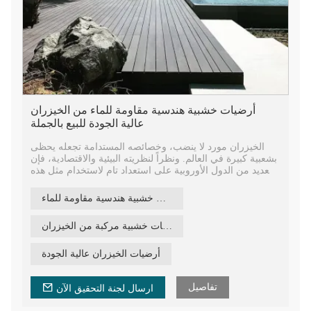
أرضيات خشبية هندسية مقاومة للماء من الخيزران
عالية الجودة للبيع بالجملة
الخيزران مورد لا ينضب، وخصائصه المستدامة تجعله يحظى
بشعبية كبيرة في العالم. ونظراً لنظريته البيئية والاقتصادية، فإن
العديد من الدول الأوروبية على استعداد تام لاستخدام مثل هذه
المواد في البناء.
أرضيات خشبية هندسية مقاومة للماء
بفضل الضغط الذي تتمتع به الشرائط الفردية، يتمتع الخيزران
بمعدل انكماش وانتفاخ منخفض، أقل من معظم أنواع الأخشاب
بيع بالجملة أرضيات خشبية مركبة من الخيزران
الصلبة، مما يوفر حلاً مستقرًا للغاية.
منتجات الخيزران ريبو® هي أيضًا خيار صحي، فهي تحتوي على
أرضيات الخيزران عالية الجودة
انبعاثات منخفضة جدًا من الفورمالديهايد (0.05 ملجم/م3)، مما
يعني أنها اجتازت معيار الاتحاد الأوروبي، وهي مادة آمنة جدًا
تفاصيل
يمكنك اختيارها.
ارسال لجنة التحقيق الآن