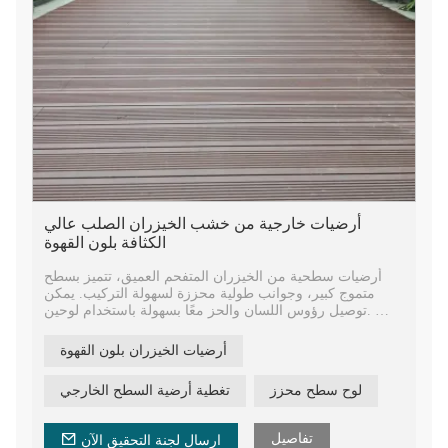
أرضيات خارجية من خشب الخيزران الصلب عالي
الكثافة بلون القهوة
أرضيات سطحية من الخيزران المتفحم العميق، تتميز بسطح
متموج كبير، وجوانب طولية محززة لسهولة التركيب. يمكن
توصيل رؤوس اللسان والحز معًا بسهولة باستخدام لوحين.
محتوى الرطوبة 8%-10%، تمدد أقل في الطقس الحار
أرضيات الخيزران بلون القهوة
وانكماش أقل في الطقس البارد. لا يتشوه بسهولة بسبب
الشكل ولا يتشقق بسهولة.
لوح سطح محزز
تغطية أرضية السطح الخارجي
أرضيات الخيزران التجارية ذات الجودة الجيدة للحديقة،
والمنتزه، وكشك المظلة، والفناء، والشرفة، والبرجولة،
تفاصيل
ارسال لجنة التحقيق الآن
والمناظر الطبيعية، وما إلى ذلك. يتم تصدير منتجاتنا إلى العديد