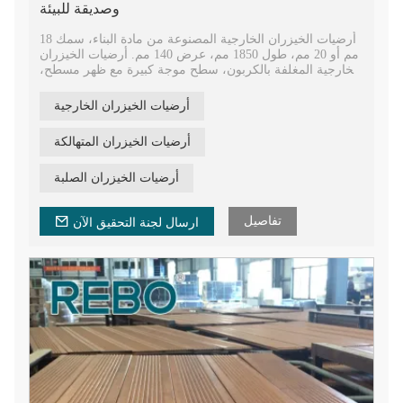
وصديقة للبيئة
أرضيات الخيزران الخارجية المصنوعة من مادة البناء، سمك 18
مم أو 20 مم، طول 1850 مم، عرض 140 مم. أرضيات الخيزران
الخارجية المغلفة بالكربون، سطح موجة كبيرة مع ظهر مسطح،
جوانب طولية محززة ليتم تثبيتها بسهولة بواسطة المشابك، مع
فجوة 6-7 مم بين اللوحين.
أرضيات الخيزران الخارجية
لوح مركب من الخيزران للديكور. يحتوي على نسبة رطوبة
تتراوح بين 10% و12%، وهو مصنوع من ألياف الخيزران
أرضيات الخيزران المتهالكة
المضغوطة، وتقنيات الضغط الساخن، وتكنولوجيا الكربنة، مما
يجعله صلبًا وقويًا ومتينًا.
أرضيات الخيزران الطبيعية الزخرفية المقاومة للحريق تستخدم
أرضيات الخيزران الصلبة
في الحديقة، والمنتزه، وكشك المظلة، والفناء، والشرفة،
والبرجولة، والمناظر الطبيعية، وما إلى ذلك.
تفاصيل
ارسال لجنة التحقيق الآن