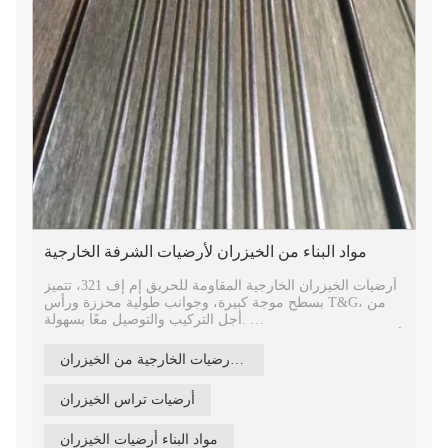
مواد البناء من الخيزران لأرضيات الشرفة الخارجية
أرضيات الخيزران الخارجية المقاومة للحريق إم إف 321، تتميز
بسطح موجة كبيرة، وجوانب طولية محززة ورأس T&G، من
أجل التركيب والتوصيل معًا بسهولة.
أرضية خشبية مقاومة للماء من الخيزران، أرضية خشبية صديقة
للبيئة وخالية من الفورمالديهايد، معتمدة من مجلس رعاية
بلاط الأرضيات الخارجية من الخيزران
الغابات، مصنوعة من الخيزران بنسبة 100%. مادة أرضية خشبية
صديقة للبيئة وخضراء وفقًا للمعايير الأوروبية E1.
أرضيات تراس الخيزران
أرضيات الخيزران الهندسية عالية الكثافة للحديقة، والمنتزه،
وكشك الحديقة، والفناء، والشرفة، والبرجولة، والمناظر
الطبيعية، وما إلى ذلك. ريبو هي العلامة التجارية الراقية
مواد البناء أرضيات الخيزران