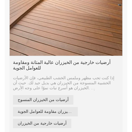
أرضيات خارجية من الخيزران عالية المتانة ومقاومة
للعوامل الجوية
إذا كنت تحب مظهر وملمس الخشب الطبيعي، فإن الأرضيات
الخشبية المنسوجة من الخيزران هي بديل جيد لك. حيث أن
الخيزران هو أسرع نبات نموًا على وجه الأرض.
لوحة أرضية من الخيزران المنسوج، مصنوعة من ألياف
الخيزران المضغوطة، مقاومة للعوامل الجوية ومناسبة
أرضيات من الخيزران المنسوج
للاستخدام في الأماكن المغلقة والمفتوحة. نسيج الخيزران
الطبيعي الخاص بها جميل للغاية بالتأكيد ويسمح لك بالاستمتاع
أرضيات من الخيزران مقاومة للعوامل الجوية
بمنزلك، كما يعزز من قيمة ممتلكاتك.
يتم تمرير منتج الخيزران الخاص بنا من خلال 2700 طن من
عملية الضغط الساخن والتفحم لتعديل الصلابة والاستقرار
أرضيات خارجية من الخيزران
الأبعادي والمتانة إلى مستوى يتفوق على أفضل أنواع الأخشاب