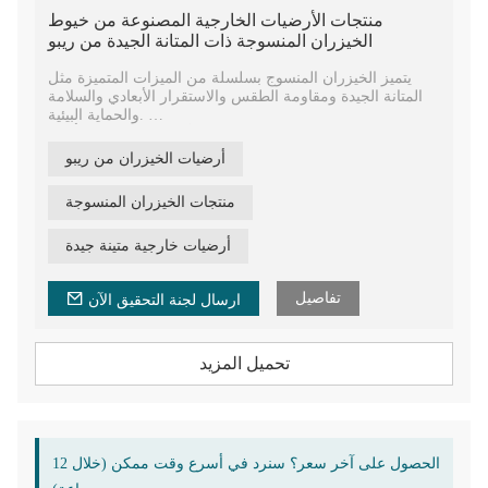
منتجات الأرضيات الخارجية المصنوعة من خيوط
الخيزران المنسوجة ذات المتانة الجيدة من ريبو
يتميز الخيزران المنسوج بسلسلة من الميزات المتميزة مثل
المتانة الجيدة ومقاومة الطقس والاستقرار الأبعادي والسلامة
والحماية البيئية.
يتم استخدامه على نطاق واسع في الأسطح الخارجية، وألواح
الجدران، والأرضيات، والشبكات، والأسقف المعلقة، والهياكل،
أرضيات الخيزران من ريبو
ورسومات المناظر الطبيعية، وما إلى ذلك.
من بين مجموعة مواد تطبيق البناء الخارجية، فإنها تحل تدريجياً
منتجات الخيزران المنسوجة
محل المواد التقليدية مثل الحجر والزجاج والأسمنت والطلاء
والخشب الصلب والخشب المضاد للتآكل والخشب البلاستيكي
وما إلى ذلك.
أرضيات خارجية متينة جيدة
تفاصيل
ارسال لجنة التحقيق الآن
تحميل المزيد
الحصول على آخر سعر؟ سنرد في أسرع وقت ممكن (خلال 12