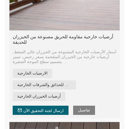
أرضيات خارجية مقاومة للحريق مصنوعة من الخيزران
للحديقة
أسعار الأرضيات الخارجية المصنوعة من الخيزران عالي الضغط،
أرضيات خارجية من الخيزران المتفحمة بسعر رخيص، تتميز
بتصميم سطح الموجة الصغيرة.
هيكل أرضيات الخيزران الصلبة المعالجة بالفحم، مادة بناء
الارضيات الخارجية
أرضيات الخيزران الخارجية لبناء الجسور. أرضيات الخيزران
الهندسية متوسطة الكربون ذات الجوانب المموجة ليتم تركيبها
أرضيات الخيزران للحدائق والشرفات الخارجية
بسهولة باستخدام مشابك من الفولاذ المقاوم للصدأ.
نسيج الخيزران جميل المظهر، طول 1860 مم، عرض 140 مم،
أرضيات الخيزران الخارجية
سمك 18 مم أو 20 مم، رأس اللسان والأخدود ليتم توصيله معًا
بسهولة.
تفاصيل
ارسال لجنة التحقيق الآن