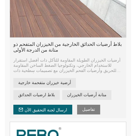
بلاط أرضيات الحدائق الخارجية من الخيزران المتفحم ذو
متانة من الدرجة الأولى
أرضيات الخيزران الطويلة المقاومة للتآكل ذات أفضل استقرار
للاستخدام الخارجي، وتكنولوجيا الضغط الساخن المقاومة
للحريق وأرضيات الفحم الخيزران مع تصميمات سطحية ذات
أخدود صغير.
أرضية خيزران متفحمة خارجية
أرضيات خارجية من الخيزران المنسوجة بخيوط مضادة للانزلاق
وسهلة الصيانة للحفاظ على مظهرها الجميل. أرضيات خارجية
متانة أرضيات الخيزران
بلاط ارضيات الحدائق
من الخيزران المركب الصديق للبيئة من خشب الخيزران
الصلب.
تفاصيل
ارسال لجنة التحقيق الآن
أرضيات خارجية من الخيزران المنسوجة عالية الكثافة بنسبة
100% للبيع بالجملة، جوانب محززة ليتم تركيبها بسهولة
باستخدام مشابك من الفولاذ المقاوم للصدأ. تصميم رأس
اللسان والأخدود، بحيث يمكن ربط اللوحين معًا بسهولة.