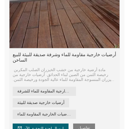
أرضيات خارجية مقاومة للماء وشرفة صديقة للبيئة للبيع
الساخن
مادة أرضية خارجية من خشب الخيزران الصلب المكربن ​​
رخيصة الثمن من الصين لبناء الحدائق. أرضيات خارجية من
الخيزران المنسوجة المقاومة للماء عالية الجودة ورخيصة الثمن.
أرضيات الخيزران الخارجية المصنوعة من الخيزران المصممة
تغطية الأرضيات الخارجية المقاومة للماء للشرفة
هندسيًا، تتميز بتصميم سطح موجة صغيرة، وجوانب بطول محزز
يتم تثبيتها بواسطة مشابك مخفية.
أرضيات خارجية صديقة للبيئة
أكثر مواد الأرضيات الخشبية استدامة من الخيزران للمباني
الخارجية، مع رأس لسان وأخدود، بحيث يمكن توصيل اللوحين
بيع ساخن لأغطية الأرضيات الخارجية المقاومة للماء
معًا بسهولة.
تفاصيل
ارسال لجنة التحقيق الآن