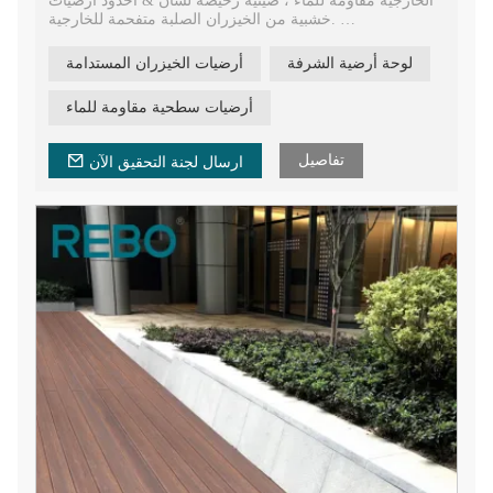
الخارجية مقاومة للماء ، صينية رخيصة لسان & أخدود أرضيات
خشبية من الخيزران الصلبة متفحمة للخارجية.
أرضيات خارجية من خشب الخيزران المركب مع تصميم
لوحة أرضية الشرفة
أرضيات الخيزران المستدامة
سطحي مجوف متساوي. مادة الأرضيات الخشبية الأكثر
استدامة لبناء النوادي الفندقية.
أرضيات سطحية مقاومة للماء
لوحة أرضيات من مادة بناء بار الخيزران الخارجية، يمكن
استخدام وجه واحد وأخدود عالي ومنخفض في الجانبين
تفاصيل
ارسال لجنة التحقيق الآن
الطوليين، يتم تثبيتها بواسطة مشابك من الفولاذ المقاوم للصدأ.