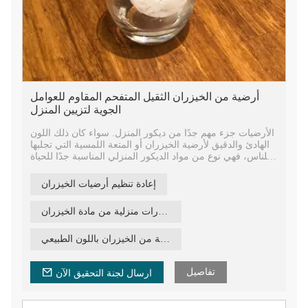
أرضية من الخيزران الثقيل المتفحم المقاوم للعوامل
الجوية لتزيين المنزل
الأرضيات جزء مهم جدًا من ديكور المنزل. سواء كان ذلك اللون
الهادئ والدقيق لأرضية الخيزران أو المتعة اللمسية التي تجلبها
للناس، فهي نوع من مواد الديكور المنزلي المناسبة جدًا للحياة
المنزلية.
يمنح الناس شعورًا بالانتعاش والرقي، كما أنه مرن وذو ثبات جيد
إعادة تنظيم أرضيات الخيزران
ومناسب لجميع الأعمار. والمظهر الطبيعي الجميل والدقيق
لأرضيات الخيزران، المستخدمة في تزيين المنزل، هو ببساطة
ديكورات منزلية من مادة الخيزران
وليمة بصرية.
من الناحية النسبية، تختلف أرضيات الخيزران كثيرًا عن
الأرضيات العادية، وخاصة من حيث الملمس والشكل. تتمتع
أرضية من الخيزران باللون الطبيعي
أرضيات الخيزران بمزايا أكثر من الأرضيات العادية من حيث
السعر.
تفاصيل
ارسال لجنة التحقيق الآن