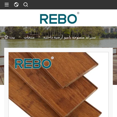
>
>
ستراند منسوجة بامبو أرضية داخلية
منتجات
بيت