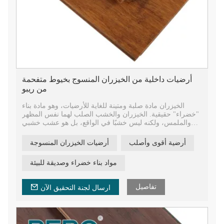
أرضيات داخلية من الخيزران المنسوج بخيوط متفحمة
من ريبو
الخيزران مادة صلبة ومتينة للغاية للأرضيات، وهو مادة بناء
"خضراء" حقيقية. الخيزران والخشب الصلب لهما نفس المظهر
والملمس، ولكنه ليس خشبًا في الواقع، بل هو عشب خشبي
يتمتع بفترة نمو سريعة جدًا في العالم.
أرضية أقوى وأصلب
أرضيات الخيزران المنسوجة
لقد حظي الخيزران باهتمام كبير لكونه مادة بناء صديقة للبيئة.
ويستخدم المزيد والمزيد من الأشخاص والشركات هذه المادة
مواد بناء خضراء وصديقة للبيئة
في بناء المنازل والمباني المكتبية.
تتمتع أرضيات الخيزران بالعديد من الفوائد العملية، فهي أكثر
تفاصيل
ارسال لجنة التحقيق الآن
صلابة من معظم أنواع الأخشاب الصلبة، مما يجعلها متينة للغاية.