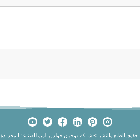
حقوق الطبع والنشر © شركة فوجيان جولدن بامبو للصناعة المحدودة.