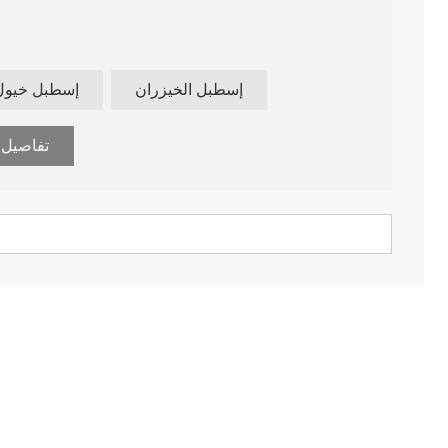
9 براءات اختراع وطنية و77 براءة اختراع نموذج المنفعة
إسطبل الخيزران
إسطبل خيول 
20 عامً
تفاصيل