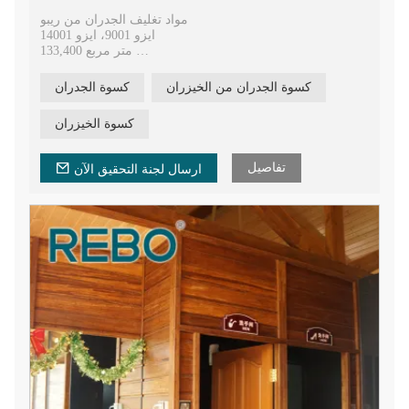
مواد تغليف الجدران من ريبو
ايزو 9001، ايزو 14001
133,400 متر مربع
400000 متر مربع سنويا
9 براءات اختراع وطنية و77 براءة اختراع نموذج المنفعة
كسوة الجدران من الخيزران
كسوة الجدران
20 عامًا من الخبرة في تكنولوجيا الضغط الساخن
كسوة الخيزران
تفاصيل
ارسال لجنة التحقيق الآن