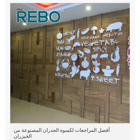
(1200 كجم/م³)، ومتانة من الدرجة 1 (EN350)، ومقاومة
للحريق، ومقاومة للماء، ومضادة للعفن، ومضادة للتآكل،
ومقاومة للانزلاق (R10).
أفضل المراجعات لكسوة الجدران المصنوعة من
الخيزران