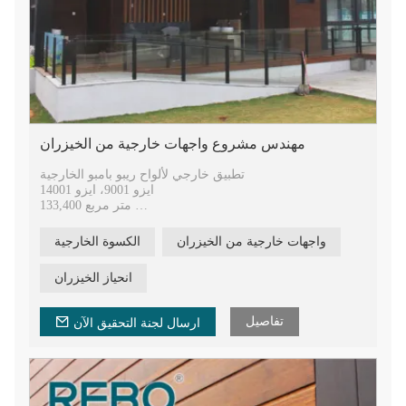
مهندس مشروع واجهات خارجية من الخيزران
تطبيق خارجي لألواح ريبو بامبو الخارجية
ايزو 9001، ايزو 14001
133,400 متر مربع
400000 متر مربع سنويا
9 براءات اختراع وطنية و77 براءة اختراع نموذج المنفعة
واجهات خارجية من الخيزران
الكسوة الخارجية
20 عامًا من الخبرة في تكنولوجيا الضغط الساخن
انحياز الخيزران
تفاصيل
ارسال لجنة التحقيق الآن