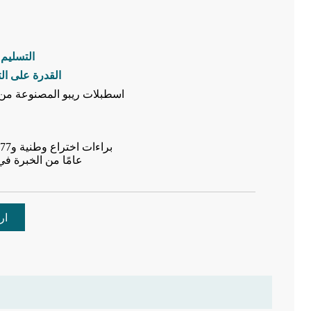
التسليم 
القدرة على الت
اسطبلات ريبو المصنوعة من 
9 براءات اختراع وطنية و77 براءة اختراع لنماذج المنفعة
20 عامًا من الخبرة
ار