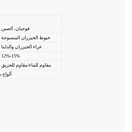
فوجيان، الصين
خيوط الخيزران المنسوجة
غراء الخيزران والداينا
ارجي متين من
أرضيات خشبية من الخيزران عالية
أرضيات التدفئ
ان بلون طبيعي
الضغط للاستخدام التجاري
من خشب الخيز
12%-15%
مقاوم للماء/مقاوم للحريق
ألواح 