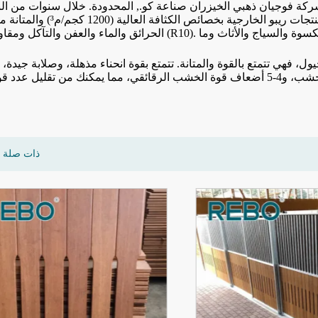
 شركة فوجيان ذهبي الخيزران صناعة كو., المحدودة. خلال سنوات من ال
الحرائق والماء والعفن والتآكل ومقاومة الانزلاق (R10). ستكون منتجات الخيزران ريبو مثالية للأرضيات الخار
، فهي تتمتع بالقوة والمتانة. تتمتع بقوة انحناء مذهلة، وصلابة جيدة، و
ذات صلة ع