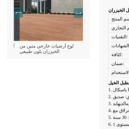
 الخيزران
التقنيات:
راس مضغوطة من خشب
لوح أرضيات خارجي متين من
أرضيا
الخيزران
الخيزران بلون طبيعي
كثافة:
ضمان:
نة
مستوى 1