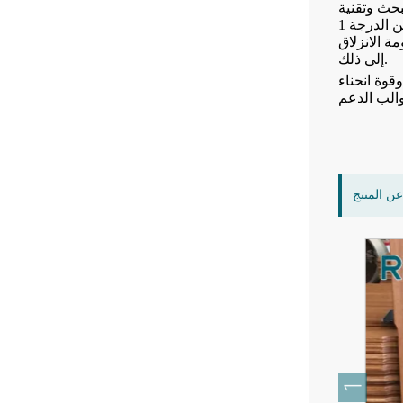
بحث وتقنية
الإنتاج التي طورتها بنفسها، تتميز جميع منتجات ريبو الخارجية بخصائص الكثافة العالية (1200 كجم/م³) والمتانة من الدرجة 1 (EN350) ومقاومة
جية والكسوة والسياج والأثاث وما
إلى ذلك.
قوة انحناء
ن المنتج