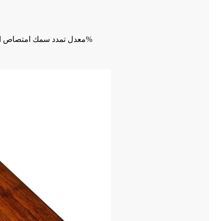
10. معدل تمدد سمك امتصاص الماء: ≦ 4%؛ (المعيار الوطني 3% -5%) معدل تمدد عرض امتصاص الماء: ≦ 10%