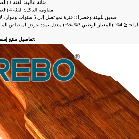
7. متانة عالية: الفئة 1 (العربية 350)
8. مقاومة التآكل: الفئة 4 (العربية 335)
9. صديق للبيئة وخضراء: فترة نمو تصل إلى 5 سنوات وموارد لا نهاية لها
تفاصيل منتج إسطبل الخيول: