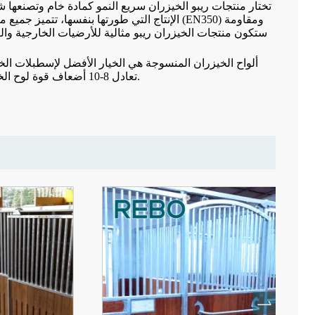
تختار منتجات ريبو الخيزران سريع النمو كمادة خام وتصنعها
ألواح الخيزران المنسوجة هي الخيار الأفضل لإسطبلات الخيول
تعادل 8-10 أضعاف قوة لوح الخشب، و4-5 أضعاف قوة الخشب الرقائقي، مما يمكنك من تقليل عدد قوالب الدعم.