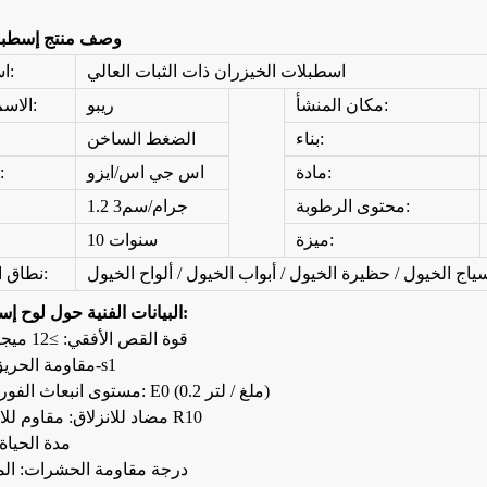
وصف منتج إسطبل
اسطبلات الخيزران ذات الثبات العالي
اسم المنتج:
مكان المنشأ:
ريبو
الاسم التجاري:
بناء:
الضغط الساخن
مادة:
اس جي اس/ايزو
الشهادات:
ة الحديثة المصنوعة
أرضية فناء حديقة من الخيزران عالية
أرضيات ت
ران عالي الكثافة
الجودة صديقة للبيئة
محتوى الرطوبة:
1.2 جرام/سم3
والمتفحمة
ميزة:
10 سنوات
سياج الخيول / حظيرة الخيول / أبواب الخيول / ألواح الخيول
نطاق الاستخدام:
البيانات الفنية حول لوح إسطبل الخيل:
1. قوة القص الأفقي: ≥12 ميجا باسكال
2. مقاومة الحريق: صديق-s1
3. مستوى انبعاث الفورمالديهايد: E0 (0.2 ملغ / لتر)
4. مضاد للانزلاق: مقاوم للانزلاق مع R10
5. مدة الحياة: 30 س
6. درجة مقاومة الحشرات: ال