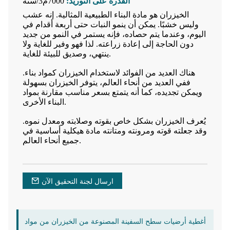
القدرة على التوريد:
7000م3/سنة
الخيزران هو مادة البناء الطبيعية المثالية. إنه عشب
وليس خشبًا. يمكن أن ينمو النبات حتى أربعة أقدام في
اليوم، وعندما يتم حصاده، فإنه يستمر في النمو من جديد
دون الحاجة إلى إعادة زراعته. لذا فهو وفير للغاية ولا
ينتهي، وصديق للبيئة للغاية.
هناك العديد من الفوائد لاستخدام الخيزران كمواد بناء.
ففي العديد من أنحاء العالم، يتوفر الخيزران بسهولة
ويمكن تجديده، كما أنه يتمتع بسعر مناسب مقارنة بمواد
البناء الأخرى.
يُعرف الخيزران بشكل خاص بقوته وصلابته ومعدل نموه.
وقد جعلته قوته ومرونته ومتانته مادة هيكلية أساسية في
جميع أنحاء العالم.
ارسال لجنة التحقيق الآن
أغطية أرضيات سطح السفينة المصنوعة من الخيزران من مواد